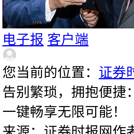
电子报
客户端
您当前的位置：
证券
告别繁琐，拥抱便捷：海外
一键畅享无限可能！
来源：证券时报网
作