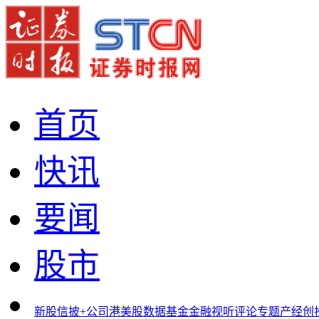
首页
快讯
要闻
股市
新股
信披+
公司
港美股
数据
基金
金融
视听
评论
专题
产经
创