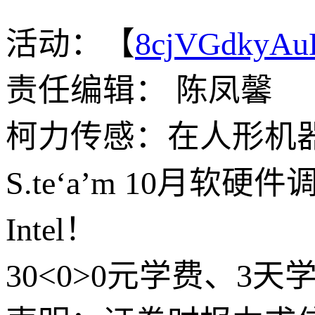
活动：【
8cjVGdkyA
责任编辑： 陈凤馨
柯力传感：在人形机
S.te‘a’m 10月软
Intel！
30<0>0元学费、3